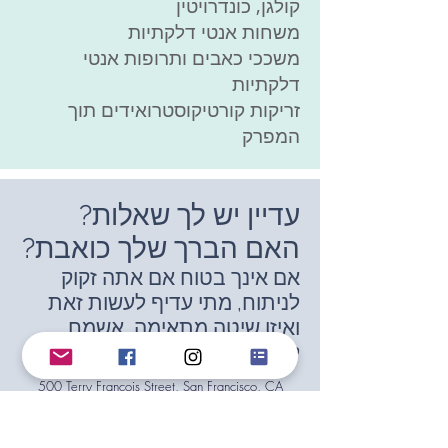
קולגן, כונדרויטין
משחות אנטי דלקתיות
משככי כאבים ותרופות אנטי
דלקתיות
זריקות קורטיקוסטרואידים תוך
המפרק
עדיין יש לך שאלות?
האם הברך שלך כואבת?
אם אינך בטוח אם אתה זקוק
לניתוח, מתי עדיף לעשות זאת
ואיזו שיטה מתאימה, אשמח
לעזור לך.
500 Terry Francois Street, San Francisco, CA
| טל':
123-456-7890
info@mysite.com
94158