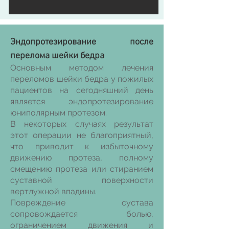
Эндопротезирование после
перелома шейки бедра
Основным методом лечения
переломов шейки бедра у пожилых
пациентов на сегодняшний день
является эндопротезирование
юниполярным протезом.
В некоторых случаях результат
этот операции не благоприятный,
что приводит к избыточному
движению протеза, полному
смещению протеза или стиранием
суставной поверхности
вертлужной впадины.
Повреждение сустава
сопровождается болью,
ограничением движения и