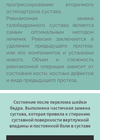
прогрессированию вторичного
остеоартроза сустава.
Ревизионная замена
тазобедренного сустава явл
яется
самым оптимальным методом
лечения. Ревизия заключается в
удалении предыдущего протеза,
или его компонентов и установки
нового. Объем и сложность
ревизионной операции зависит от
состояния кости, костных дефектов
и вида предыдущего протеза.
Состояние после перелома шейки
бедра. Выполнена частичная замена
сустава, которая привела к стиранию
суставной поверхности вертлужной
впадины и постоянной боли в суставе