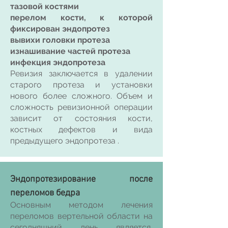
тазовой костями
перелом кости, к которой
фиксирован эндопротез
вывихи головки протеза
изнашивание частей протеза
инфекция эндопротеза
Ревизия заключается в удалении
старого протеза и установки
нового более сложного. Объем и
сложность ревизионной операции
зависит от состояния кости,
костных дефектов и вида
предыдущего эндопротеза .
Эндопротезирование после
переломов бедра
Основным мето
дом лечения
переломов вертельной области на
сегодняшний день является,