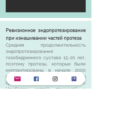
Ревизионное эндопротезирование
при изнашивании частей протеза
Средняя продолжительность
эндопротезирования
тазобедренного сустава 15-20 лет,
поэтому протезы, которые были
имплантированы в начале 2000
годов чаще всего становятся
причинами повторных операций.
Наиболее частой причиной к
ревизионному
эндопротезированию старых
протезов являются стирание
пластиковой части протеза.
Стирание пластика
характеризуется снижением