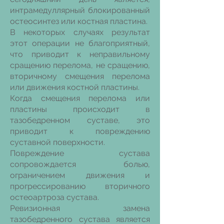
интрамедуллярный блокированный
остеосинтез или костная пластина.
В некоторых случаях результат
этот операции не благоприятный,
что приводит к неправильному
сращению перелома, не сращению,
вторичному смещения перелома
или движения костной пластины.
Когда смещения перелома или
пластины происходит в
тазобедрен
ном суставе, это
приводит к повреждению
суставной поверхности.
Повреждение сустава
сопровождается болью,
ограничением движения и
прогрессированию вторичного
остеоартроза сустава.
Ревизионная замена
тазобедренного сустава является