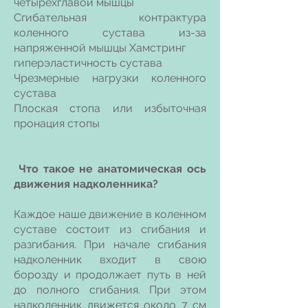
четырехглавой мышцы
Сгибательная контрактура
коленного сустава из-за
напряженной мышцы Хамстринг
гиперэластичность сустава
Чрезмерные нагрузки коленного
сустава
Плоская стопа или избыточная
пронация стопы
Что такое не анатомическая ось
движения надколенника?
Каждое наше движение в коленном
суставе состоит из сгибания и
разгибания. При начале сгибания
надколенник входит в свою
борозду и продолжает путь в ней
до полного сгибания. При этом
надколенник движется около 7 см