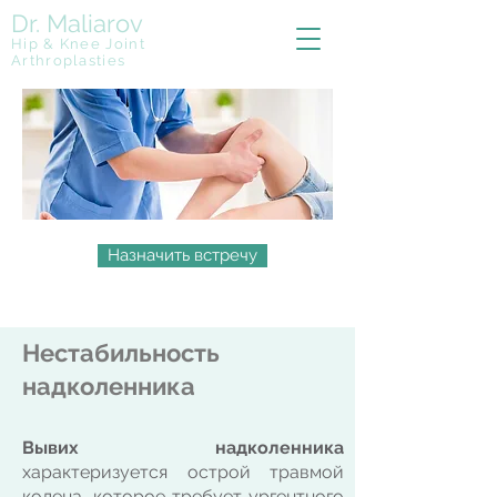
Dr. Maliarov
Hip & Knee Joint
Arthroplasties
Назначить встречу
Нестабильность
надколенника
Вывих н
адколенника
ха
рак
теризуется
острой травмой
колена, которое требует ургентного