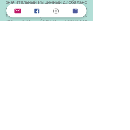
значительный мышечный дисбаланс
между внутренней или наружной
порцией четырехглавой мышцей,
что еще больше нарушает
движение надколенника.
При таких случаях основным
методом является консервативное
лечение, направленное на
укрепление внутренней порции
мышц бедра или блокировки
наружной порции мышцы.
Что такое сгибательная
контрактура коленного сустава
из-за укороченной или
напряженной мышцы Хамстринг?
Состояние, при котором коленный
сустав постоянно находится в
начальном состоянии сгибания,
вызывает постоянный контакт и