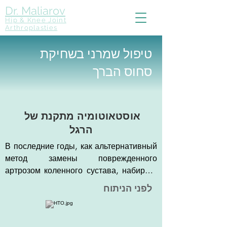
Dr. Maliarov
Hip & Knee Joint
Arthroplasties
טיפול שמרני בשחיקת
סחוס הברך
אוסטאוטומיה מתקנת של
הרגל
В последние годы, как альтернативный 
метод замены поврежденного 
артрозом коленного сустава, набирает 
популярность операция Вальгусная 
לפני הניתוח
Тибиальная Остеотомия (High Tibial 
Osteotomy, HTO) или Варусная 
Бедренная Остеотомия (Distal Femoral 