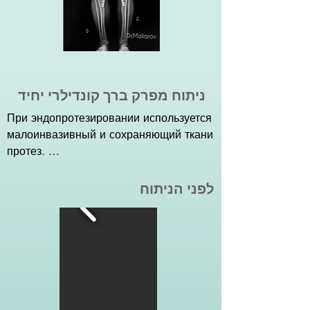
приблизительно треть пациентов, 
нуждаются в удалении пластины. 

Показания для операции:

-возраст пациентов до 60-65 лет, 

ניתוח מפרק ברך קונדילרי יחיד
-варусное или вальгусное искривление 
оси ноги,

При эндопротезировании используется 
-артроз только внутренней или 
малоинвазивный и сохраняющий ткани 
наружной части сустава.

протез. 

Приблизительно треть пациентов с 
Относительные противопоказания:

артрозом ранней стадии, имеют 
לפני הניתוח
-выраженный остеопороз,

поражение внутреннего отдела колена.  
-масса тела более 100 кг, 

Со временем это может привести к 
-высокий BMI,

распространению заболевания на все 
-неконтролируемый сахарный диабет, 

его частей. Именно эта ранняя стадия 
-курение.
заболевания является критической для 
проведения частичной замены 
сустава.
