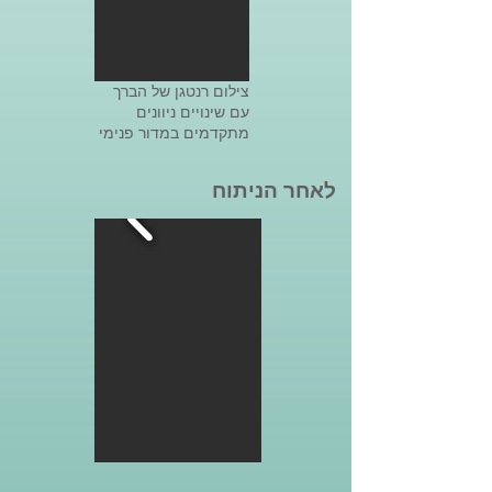
Преимущества одномыщелкового 
эндопротезирования над 
эндопротезированием: 

צילום רנטגן של הברך
עם שינויים ניוונים
מתקדמים במדור פנימי
- замена только одного поврежденного 
отдела сустава,

לאחר הניתוח
- малый объем операции, что 
сохраняет мышечные ткани вокруг, 
снижает кровопотерю и 
послеоперационные боли,

- сохранение крестообразных связок, 

- легкая и быстрая реабилитация.

Показания для операции:

- возраст пациента 60-65 лет и старше,

- незначительное искривление оси 
ноги, 

- артроз одного отдела сустава.
